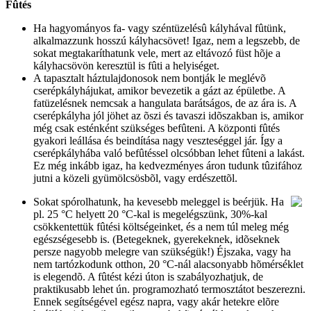
Fûtés
Ha hagyományos fa- vagy széntüzelésû kályhával fûtünk,
alkalmazzunk hosszú kályhacsövet! Igaz, nem a legszebb, de
sokat megtakaríthatunk vele, mert az eltávozó füst hõje a
kályhacsövön keresztül is fûti a helyiséget.
A tapasztalt háztulajdonosok nem bontják le meglévõ
cserépkályhájukat, amikor bevezetik a gázt az épületbe. A
fatüzelésnek nemcsak a hangulata barátságos, de az ára is. A
cserépkályha jól jöhet az õszi és tavaszi idõszakban is, amikor
még csak esténként szükséges befûteni. A központi fûtés
gyakori leállása és beindítása nagy veszteséggel jár. Így a
cserépkályhába való befûtéssel olcsóbban lehet fûteni a lakást.
Ez még inkább igaz, ha kedvezményes áron tudunk tûzifához
jutni a közeli gyümölcsösbõl, vagy erdészettõl.
Sokat spórolhatunk, ha kevesebb meleggel is beérjük. Ha
pl. 25 °C helyett 20 °C-kal is megelégszünk, 30%-kal
csökkentettük fûtési költségeinket, és a nem túl meleg még
egészségesebb is. (Betegeknek, gyerekeknek, idõseknek
persze nagyobb melegre van szükségük!) Éjszaka, vagy ha
nem tartózkodunk otthon, 20 °C-nál alacsonyabb hõmérséklet
is elegendõ. A fûtést kézi úton is szabályozhatjuk, de
praktikusabb lehet ún. programozható termosztátot beszerezni.
Ennek segítségével egész napra, vagy akár hetekre elõre