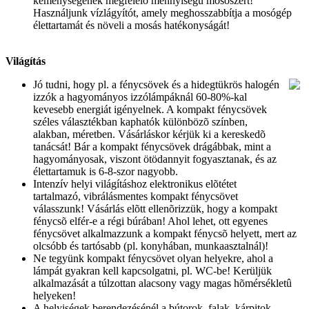
keménységének megfelelõ mennyiségû mosószert!
Használjunk vízlágyítót, amely meghosszabbítja a mosógép
élettartamát és növeli a mosás hatékonyságát!
Világítás
Jó tudni, hogy pl. a fénycsövek és a hidegtükrös halogén
izzók a hagyományos izzólámpáknál 60-80%-kal
kevesebb energiát igényelnek. A kompakt fénycsövek
széles választékban kaphatók különbözõ színben,
alakban, méretben. Vásárláskor kérjük ki a kereskedõ
tanácsát! Bár a kompakt fénycsövek drágábbak, mint a
hagyományosak, viszont ötödannyit fogyasztanak, és az
élettartamuk is 6-8-szor nagyobb.
Intenzív helyi világításhoz elektronikus elõtétet
tartalmazó, vibrálásmentes kompakt fénycsövet
válasszunk! Vásárlás elõtt ellenõrizzük, hogy a kompakt
fénycsõ elfér-e a régi búrában! Ahol lehet, ott egyenes
fénycsövet alkalmazzunk a kompakt fénycsõ helyett, mert az
olcsóbb és tartósabb (pl. konyhában, munkaasztalnál)!
Ne tegyünk kompakt fénycsövet olyan helyekre, ahol a
lámpát gyakran kell kapcsolgatni, pl. WC-be! Kerüljük
alkalmazását a túlzottan alacsony vagy magas hõmérsékletû
helyeken!
A helyiségek berendezésénél a bútorok, falak, kárpitok,