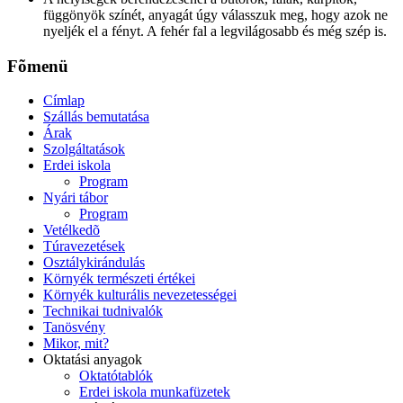
függönyök színét, anyagát úgy válasszuk meg, hogy azok ne
nyeljék el a fényt. A fehér fal a legvilágosabb és még szép is.
Fõmenü
Címlap
Szállás bemutatása
Árak
Szolgáltatások
Erdei iskola
Program
Nyári tábor
Program
Vetélkedõ
Túravezetések
Osztálykirándulás
Környék természeti értékei
Környék kulturális nevezetességei
Technikai tudnivalók
Tanösvény
Mikor, mit?
Oktatási anyagok
Oktatótablók
Erdei iskola munkafüzetek