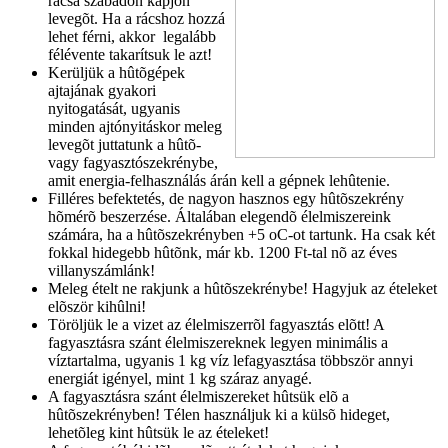
rácsa szabadon kapjon
levegõt. Ha a rácshoz hozzá
lehet férni, akkor legalább
félévente takarítsuk le azt!
Kerüljük a hûtõgépek
ajtajának gyakori
nyitogatását, ugyanis
minden ajtónyitáskor meleg
levegõt juttatunk a hûtõ-
vagy fagyasztószekrénybe,
amit energia-felhasználás árán kell a gépnek lehûtenie.
Filléres befektetés, de nagyon hasznos egy hûtõszekrény
hõmérõ beszerzése. Általában elegendõ élelmiszereink
számára, ha a hûtõszekrényben +5 oC-ot tartunk. Ha csak két
fokkal hidegebb hûtõnk, már kb. 1200 Ft-tal nõ az éves
villanyszámlánk!
Meleg ételt ne rakjunk a hûtõszekrénybe! Hagyjuk az ételeket
elõször kihûlni!
Töröljük le a vizet az élelmiszerrõl fagyasztás elõtt! A
fagyasztásra szánt élelmiszereknek legyen minimális a
víztartalma, ugyanis 1 kg víz lefagyasztása többször annyi
energiát igényel, mint 1 kg száraz anyagé.
A fagyasztásra szánt élelmiszereket hûtsük elõ a
hûtõszekrényben! Télen használjuk ki a külsõ hideget,
lehetõleg kint hûtsük le az ételeket!