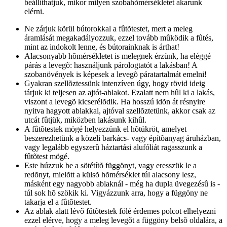
beállíthatjuk, mikor milyen szobahõmérsékletet akarunk
elérni.
Ne zárjuk körül bútorokkal a fûtõtestet, mert a meleg
áramlását megakadályozzuk, ezzel tovább mûködik a fûtés,
mint az indokolt lenne, és bútorainknak is árthat!
Alacsonyabb hõmérsékletet is melegnek érzünk, ha eléggé
párás a levegõ: használjunk párologtatót a lakásban! A
szobanövények is képesek a levegõ páratartalmát emelni!
Gyakran szellõztessünk intenzíven úgy, hogy rövid ideig
tárjuk ki teljesen az ajtót-ablakot. Ezalatt nem hûl ki a lakás,
viszont a levegõ kicserélõdik. Ha hosszú idõn át résnyire
nyitva hagyott ablakkal, ajtóval szellõztetünk, akkor csak az
utcát fûtjük, miközben lakásunk kihûl.
A fûtõtestek mögé helyezzünk el hõtükröt, amelyet
beszerezhetünk a közeli barkács- vagy építõanyag áruházban,
vagy legalább egyszerû háztartási alufóliát ragasszunk a
fûtõtest mögé.
Este húzzuk be a sötétítõ függönyt, vagy eresszük le a
redõnyt, mielõtt a külsõ hõmérséklet túl alacsony lesz,
másként egy nagyobb ablaknál - még ha dupla üvegezésû is -
túl sok hõ szökik ki. Vigyázzunk arra, hogy a függöny ne
takarja el a fûtõtestet.
Az ablak alatt lévõ fûtõtestek fölé érdemes polcot elhelyezni
ezzel elérve, hogy a meleg levegõt a függöny belsõ oldalára, a