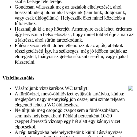
szoba belseje felé terelje.
Gondosan válasszuk meg az asztalok elhelyezését, ahol
hosszabb ideig ülõmunkát végzünk (tanulunk, dolgozunk,
vagy csak üldögélünk). Helyezzük õket minél közelebb a
fûtõtesthez.
Használjuk ki a nap hõerejét. Amennyire csak lehet, érdemes
úgy tervezni a belsõ elosztást, hogy minél többet érje a nap azt
a lakrészt, ahol sûrûn tartózkodunk.
Fûtési szezon elõtt idõben ellenõrizzük az ajtók, ablakok
résszigetelését! Így, ha szükséges, még jó idõben tudjuk az
elöregedett, hiányos szigetelõcsíkokat cserélni, vagy újakat
felszerelni.
Vízfelhasználás
Vásároljunk víztakarékos WC tartályt!
A fürdõvizet, mosó-öblítõvizet gyûjtsük tartályba, kádba:
meglepõen nagy mennyiség jön össze, ami szinte teljesen
elegendõ lehet a WC öblítéséhez.
Ne tûrjünk meg csöpögõ csapot sem a fürdõszobában,
sem más helyiségekben! Például percenként 10-20
cseppet áteresztõ vízcsap egy hét alatt egy kádnyi vizet
elpocsékol.
A régi tartályokba belehelyezhetünk kiürült ásványvizes