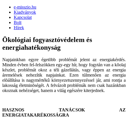
e-misszio.hu
Kiadványok
Kapcsolat
Bolt
Hírek
Ökológiai fogyasztóvédelem és
energiahatékonyság
Napjainkban egyre égetõbb problémát jelent az energiakérdés.
Minden évben fel-felszökken egy-egy hír, hogy fogytán van a kõolaj
készlet, problémát okoz a téli gázellátás, vagy éppen az energia
áremelések nehezítik napjainkat. Ezen túlmenõen az energia
elõállítása is nagymértékû környezetszennyezéssel jár, ami rontja a
lakosság életminõségét. A felvázolt problémák nem csak hazánkban
okoznak nehézséget, hanem a világ egészére kiterjednek.
HASZNOS TANÁCSOK AZ
ENERGIATAKARÉKOSSÁGRA