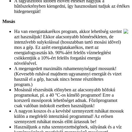
A fagyasztóból idõben elõvett ételeket hagyjuk a
hûtõszekrényben kiengedni, így hasznosítani tudjuk az értékes
hidegenergiát!
Mosás
Ha van energiatakarékos program, akkor lehetõség szerint
azt használjuk! Ekkor alacsonyabb hõmérsékleten, de
intenzívebb sulykolással (hosszabban tartó mosási idõvel)
mos a gép. Ez azért energiatakarékos, mert az
energiafogyasztás kb. 90%-áért felelõs vízmelegítést
csökkentjük a 10%-ért felelõs forgatási energia
növelésével.
A megengedett maximális ruhamennyiséggel mossunk!
(Kevesebb ruhával majdnem ugyanannyi energiát és vizet
használ el a gép, hacsak nincs benne résztöltetes
program.)
Mosásnál részesítsük elõnyben az alacsonyabb hõfokú
programokat, pl. a 40 °C-os kímélõ programot! Erre a
korszerû mosóporok lehetõséget adnak. Fõzõprogramot
csak valóban indokolt esetben használjunk!
A nagyon koszos és a kevésbé szennyezett ruhákat mossuk
külön a megfelelõ intenzitású programmal! Az erõsen
szennyezett ruhákat mosás elõtt áztassuk be!
Használjunk a ruha szennyezettségének, súlyának és a víz