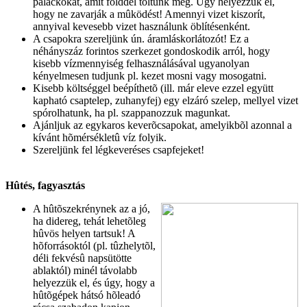
palackokat, amit földdel töltünk meg. Úgy helyezzük el,
hogy ne zavarják a mûködést! Amennyi vizet kiszorít,
annyival kevesebb vizet használunk öblítésenként.
A csapokra szereljünk ún. áramláskorlátozót! Ez a
néhányszáz forintos szerkezet gondoskodik arról, hogy
kisebb vízmennyiség felhasználásával ugyanolyan
kényelmesen tudjunk pl. kezet mosni vagy mosogatni.
Kisebb költséggel beépíthetõ (ill. már eleve ezzel együtt
kapható csaptelep, zuhanyfej) egy elzáró szelep, mellyel vizet
spórolhatunk, ha pl. szappanozzuk magunkat.
Ajánljuk az egykaros keverõcsapokat, amelyikbõl azonnal a
kívánt hõmérsékletû víz folyik.
Szereljünk fel légkeveréses csapfejeket!
Hûtés, fagyasztás
A hûtõszekrénynek az a jó,
ha didereg, tehát lehetõleg
hûvös helyen tartsuk! A
hõforrásoktól (pl. tûzhelytõl,
déli fekvésû napsütötte
ablaktól) minél távolabb
helyezzük el, és úgy, hogy a
hûtõgépek hátsó hõleadó