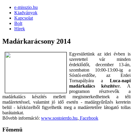
e-misszio.hu
Kiadványok
Kapcsolat
Bolt
Hírek
Madárkarácsony 2014
Egyesületünk az idei évben is
szeretettel vár minden
érdeklődőt,
december 13-án,
szombaton 10:00-13:00-ig a
Sóstói-erdőbe, az Erdei
Tornapályára a
Luca-napi
madárkalács készítés
re. A
programon résztvevők a
madárkalács készítés mellett megismerkedhetnek a téli
madáretetéssel, valamint jó idő esetén - madárgyűrűzés keretein
belül - kézközelből figyelhetik meg a madáretetőre látogató tollas
barátainkat.
Bővebb információ:
www.sostoierdo.hu
,
Facebook
Fõmenü