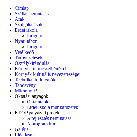
Címlap
Szállás bemutatása
Árak
Szolgáltatások
Erdei iskola
Program
Nyári tábor
Program
Vetélkedõ
Túravezetések
Osztálykirándulás
Környék természeti értékei
Környék kulturális nevezetességei
Technikai tudnivalók
Tanösvény
Mikor, mit?
Oktatási anyagok
Oktatótablók
Erdei iskola munkafüzetek
KEOP pályázati projekt
A fejlesztés bemutatása
A program hírei
Galéria
Előadások