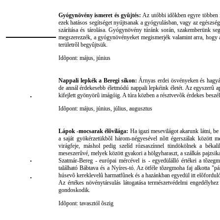
Gyógynövény ismeret és gyûjtés:
Az utóbbi idõkben egyre többen 
ezek hatásos segítséget nyújtsanak a gyógyulásban, vagy az egészség
szárítása és tárolása. Gyógynövény túránk során, szakemberünk segít
megszerezzék, a gyógynövényeket megismerjék valamint arra, hogy a h
területrõl begyûjtsük.
Idõpont: május, június
Nappali lepkék
a Beregi síkon:
Árnyas erdei ösvényeken és hagyá
de annál érdekesebb életmódú nappali lepkéink életét. Az egyszerû ap
kifejlett gyönyörû imágóig. A túra közben a résztvevõk érdekes beszélg
Idõpont: május, június, július, augusztus
Lápok -mocsarak élõvilága:
Ha igazi mesevilágot akarunk látni, be
a saját gyökérzetükbõl három-négyesével nõtt égerszálak között m
virágfeje, máshol pedig szelíd rózsaszínnel tündökölnek a békali
meseszerûvé, melyek között gyakori a hölgyharaszt, a szálkás pajzsika
Szatmár-Bereg - euró­pai mércével is - egyedülálló értékei a tõze
található Bábtava és a Nyíres-tó. Az ötféle tõzegmoha faj alkotta "p
húsevõ kereklevelû harmatfûnek és a hazánkban egyedül itt elõforduló
Az értékes növénytársulás látogatása természetvédelmi engedélyhez 
gondoskodik.
Idõpont: tavasztól õszig