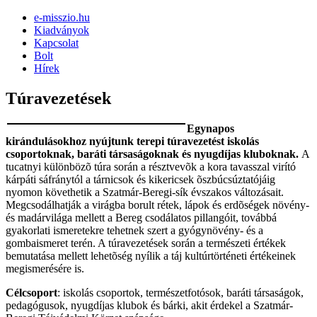
e-misszio.hu
Kiadványok
Kapcsolat
Bolt
Hírek
Túravezetések
Egynapos
kirándulásokhoz nyújtunk terepi túravezetést iskolás
csoportoknak, baráti társaságoknak és nyugdíjas kluboknak
.
A
tucatnyi különbözõ túra során a résztvevõk a kora tavasszal virító
kárpáti sáfránytól a tárnicsok és kikericsek õszbúcsúztatójáig
nyomon követhetik a Szatmár-Beregi-sík évszakos változásait.
Megcsodálhatják a virágba borult rétek, lápok és erdõségek növény-
és madárvilága mellett a Bereg csodálatos pillangóit, továbbá
gyakorlati ismeretekre tehetnek szert a gyógynövény- és a
gombaismeret terén. A túravezetések során a természeti értékek
bemutatása mellett lehetõség nyílik a táj kultúrtörténeti értékeinek
megismerésére is.
Célcsoport
: iskolás csoportok, természetfotósok, baráti társaságok,
pedagógusok, nyugdíjas klubok és bárki, akit érdekel a Szatmár-