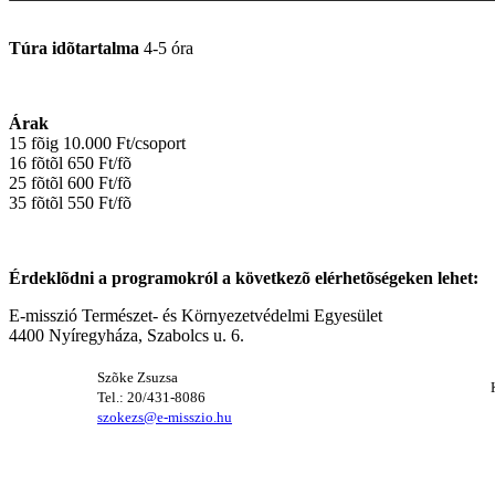
Túra idõtartalma
4-5 óra
Árak
15 fõig 10.000 Ft/csoport
16 fõtõl 650 Ft/fõ
25 fõtõl 600 Ft/fõ
35 fõtõl 550 Ft/fõ
Érdeklõdni a programokról a következõ elérhetõségeken lehet:
E-misszió Természet- és Környezetvédelmi Egyesület
4400 Nyíregyháza, Szabolcs u. 6.
Szõke Zsuzsa
Tel.: 20/431-8086
szokezs@e-misszio.hu