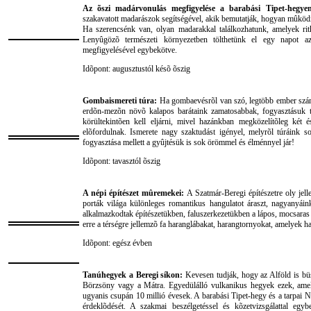
Az õszi madárvonulás megfigyelése a barabási Tipet-hegyen
szakavatott madarászok segítségével, akik bemutatják, hogyan mûkö
Ha szerencsénk van, olyan madarakkal találkozhatunk, amelyek r
Lenyûgözõ természeti környezetben tölthetünk el egy napot 
megfigyelésével egybekötve.
Idõpont: augusztustól késõ õszig
Gombaismereti túra:
Ha gombaevésrõl van szó, legtöbb ember szám
erdõn-mezõn növõ kalapos barátaink zamatosabbak, fogyasztásuk tö
körültekintõen kell eljárni, mivel hazánkban megközelítõleg két
elõfordulnak. Ismerete nagy szaktudást igényel, melyrõl túráink
fogyasztása mellett a gyûjtésük is sok örömmel és élménnyel jár!
Idõpont: tavasztól õszig
A népi építészet mûremekei:
A Szatmár-Beregi építészetre oly jelle
porták világa különleges romantikus hangulatot áraszt, nagyanyáin
alkalmazkodtak építészetükben, faluszerkezetükben a lápos, mocsaras v
erre a térségre jellemzõ fa haranglábakat, harangtornyokat, amelyek h
Idõpont: egész évben
Tanúhegyek a Beregi síkon:
Kevesen tudják, hogy az Alföld is b
Börzsöny vagy a Mátra. Egyedülálló vulkanikus hegyek ezek, amelye
ugyanis csupán 10 millió évesek. A barabási Tipet-hegy és a tarpai Na
érdeklõdését. A szakmai beszélgetéssel és kõzetvizsgálattal egy