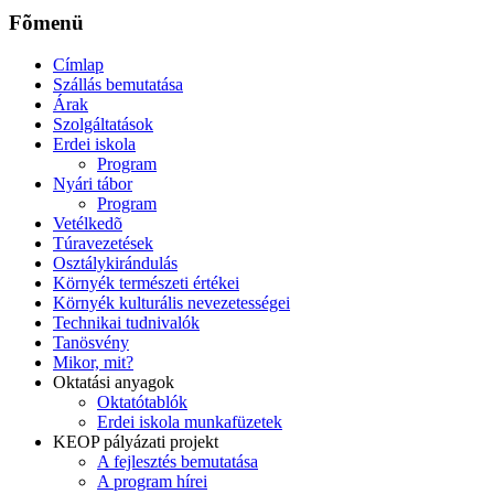
Fõmenü
Címlap
Szállás bemutatása
Árak
Szolgáltatások
Erdei iskola
Program
Nyári tábor
Program
Vetélkedõ
Túravezetések
Osztálykirándulás
Környék természeti értékei
Környék kulturális nevezetességei
Technikai tudnivalók
Tanösvény
Mikor, mit?
Oktatási anyagok
Oktatótablók
Erdei iskola munkafüzetek
KEOP pályázati projekt
A fejlesztés bemutatása
A program hírei