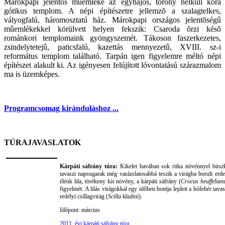
Márokpapi jelentõs mûemléke az egyhajós, torony nélküli kora
gótikus templom. A népi építészetre jellemzõ a szalagtelkes,
vályogfalú, háromosztatú ház. Márokpapi országos jelentõségû
mûemlékekkel körülvett helyen fekszik: Csaroda õrzi késõ
románkori templomaink gyöngyszemét. Tákoson faszerkezetes,
zsindelytetejû, paticsfalú, kazettás mennyezetû, XVIII. sz-i
református templom található. Tarpán igen figyelemre méltó népi
építészet alakult ki. Az igényesen felújított lóvontatású szárazmalom
ma is üzemképes.
Programcsomag kiránduláshoz ...
TÚRAJAVASLATOK
Kárpáti sáfrány túra:
Kikelet havában sok ritka növénnyel büszk
tavaszi napsugarak még varázslatosabbá teszik a virágba borult erde
élénk lila, törékeny kis növény, a kárpáti sáfrány (
Crocus heuffelian
figyelmét. A lilás virágokkal egy idõben bontja lepleit a hófehér tavas
erdélyi csillagvirág (
Scilla kladnii
).
Idõpont: március
2011. évi kárpáti sáfrány túra