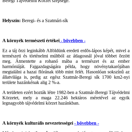
Beregi Tájvédelmi Körzet szépsége.
Helyszín:
Beregi- és a Szatmári-sík
A környék természeti értékei
-
bõvebben -
Ez a táj õrzi leginkább Alföldünk eredeti erdõs-lápos képét, mivel a
természeti és történelmi múltból az átlagosnál jóval többet õrzött
meg. Átmentette a rohanó mába a természet és az ember
harmóniáját. Fajgazdagságára példa, hogy növénytakarójában
megtalálni a hazai flórának több mint felét. Hasonlóan sokszínû az
állatvilága is, pedig az egész Szatmár-Beregi sík 1700 km2-nyi
területe hazánkénak alig 2 %-a.
A területen ezért hozták létre 1982-ben a Szatmár-Beregi Tájvédelmi
Körzetet, mely a maga 22.246 hektáros méretével az egyik
legnagyobb tájvédelmi körzet hazánkban.
A környék kulturális nevezetességei
- bõvebben -