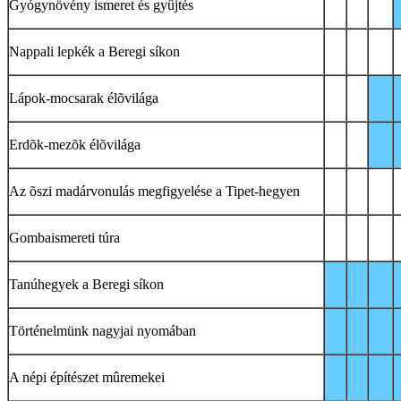
Gyógynövény ismeret és gyûjtés
Nappali lepkék a Beregi síkon
Lápok-mocsarak élõvilága
Erdõk-mezõk élõvilága
Az õszi madárvonulás megfigyelése a Tipet-hegyen
Gombaismereti túra
Tanúhegyek a Beregi síkon
Történelmünk nagyjai nyomában
A népi építészet mûremekei