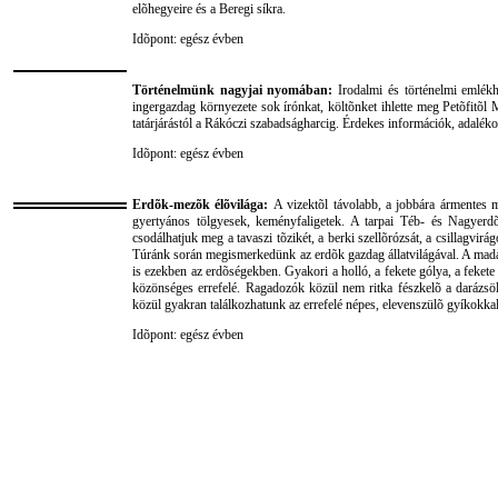
elõhegyeire és a Beregi síkra.
Idõpont: egész évben
Történelmünk nagyjai nyomában:
Irodalmi és történelmi emlék
ingergazdag környezete sok írónkat, költõnket ihlette meg Petõfitõl
tatárjárástól a Rákóczi szabadságharcig. Érdekes információk, adalék
Idõpont: egész évben
Erdõk-mezõk élõvilága:
A vizektõl távolabb, a jobbára ármentes m
gyertyános tölgyesek, keményfaligetek. A tarpai Téb- és Nagyerd
csodálhatjuk meg a tavaszi tõzikét, a berki szellõrózsát, a csillagvir
Túránk során megismerkedünk az erdõk gazdag állatvilágával. A madar
is ezekben az erdõségekben. Gyakori a holló, a fekete gólya, a fekete
közönséges errefelé. Ragadozók közül nem ritka fészkelõ a darázsö
közül gyakran találkozhatunk az errefelé népes, elevenszülõ gyíkokkal
Idõpont: egész évben