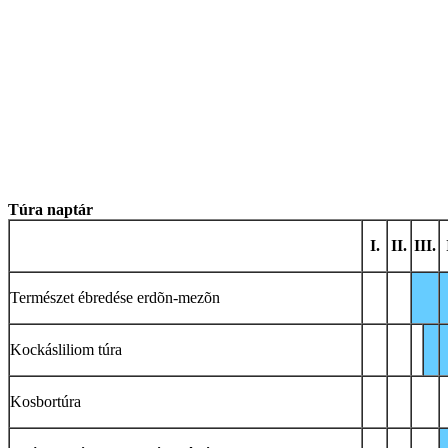
Túra naptár
I.
II.
III.
Természet ébredése erdõn-mezõn
Kockásliliom túra
Kosbortúra