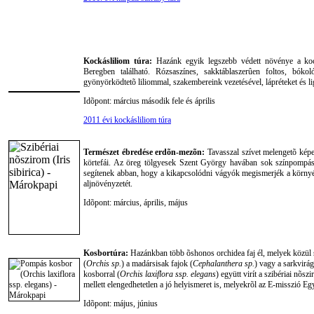
Kockásliliom túra:
Hazánk egyik legszebb védett növénye a koc
Beregben található. Rózsaszínes, sakktáblaszerûen foltos, bókoló
gyönyörködtetõ liliommal, szakembereink vezetésével, lápréteket és l
Idõpont: március második fele és április
2011 évi kockásliliom túra
Természet ébredése erdõn-mezõn:
Tavasszal szívet melengetõ képe
körtefái. Az öreg tölgyesek Szent György havában sok színpompás 
segítenek abban, hogy a kikapcsolódni vágyók megismerjék a környék
aljnövényzetét.
Idõpont: március, április, május
Kosbortúra:
Hazánkban több õshonos orchidea faj él, melyek közül s
(
Orchis sp.
) a madársisak fajok (
Cephalanthera sp.
) vagy a sarkvirá
kosborral (
Orchis laxiflora ssp. elegans
) együtt virít a szibériai nõs
mellett elengedhetetlen a jó helyismeret is, melyekrõl az E-misszió
Idõpont: május, június