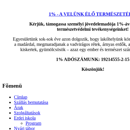
1% - A VELÜNK ÉLŐ TERMÉSZETÉ
Kérjük, támogassa személyi jövedelemadója 1%-áva
természetvédelmi tevékenységeinket!
Egyesületünk sok-sok éve azon dolgozik, hogy lakóhelyünk kör
a madárdal, megmaradjanak a vadvirágos rétek, árnyas erdők,
kiskertek, gyümölcsösök – azaz egy ember és természet számá
1% ADÓSZÁMUNK: 19214555-2-15
Köszönjük!
Fõmenü
Címlap
Szállás bemutatása
Árak
Szolgáltatások
Erdei iskola
Program
Nyári tábor