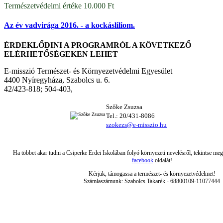
Természetvédelmi értéke 10.000 Ft
Az év vadvirága 2016. - a kockásliliom.
ÉRDEKLŐDINI A PROGRAMRÓL A KÖVETKEZŐ
ELÉRHETŐSÉGEKEN LEHET
E-misszió Természet- és Környezetvédelmi Egyesület
4400 Nyíregyháza, Szabolcs u. 6.
42/423-818; 504-403,
Szőke Zsuzsa
Tel.: 20/431-8086
szokezs@e-misszio.hu
Ha többet akar tudni a Csiperke Erdei Iskolában folyó környezeti nevelésről, tekintse me
facebook
oldalát!
Kérjük, támogassa a természet- és környezetvédelmet!
Számlaszámunk: Szabolcs Takarék - 68800109-11077444