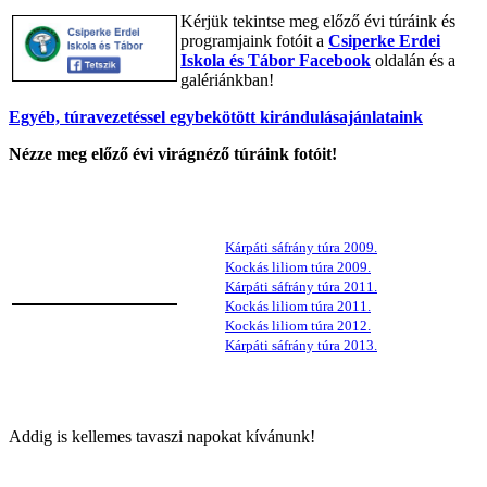
Kérjük tekintse meg előző évi túráink és
programjaink fotóit a
Csiperke Erdei
Iskola és Tábor
Facebook
oldalán és a
galériánkban!
Egyéb, túravezetéssel egybekötött kirándulásajánlataink
Nézze meg előző évi virágnéző túráink fotóit!
Kárpáti sáfrány túra 2009.
Kockás liliom túra 2009.
Kárpáti sáfrány túra 2011.
Kockás liliom túra 2011.
Kockás liliom túra 2012.
Kárpáti sáfrány túra 2013.
Addig is kellemes tavaszi napokat kívánunk!