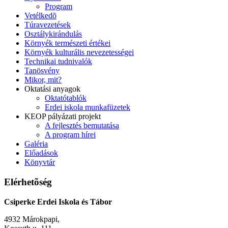
Program
Vetélkedõ
Túravezetések
Osztálykirándulás
Környék természeti értékei
Környék kulturális nevezetességei
Technikai tudnivalók
Tanösvény
Mikor, mit?
Oktatási anyagok
Oktatótablók
Erdei iskola munkafüzetek
KEOP pályázati projekt
A fejlesztés bemutatása
A program hírei
Galéria
Előadások
Könyvtár
Elérhetõség
Csiperke Erdei Iskola és Tábor
4932 Márokpapi,