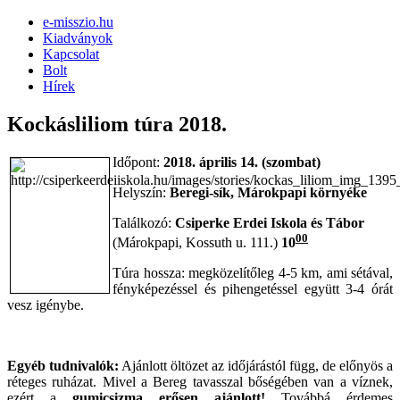
e-misszio.hu
Kiadványok
Kapcsolat
Bolt
Hírek
Kockásliliom túra 2018.
Időpont:
2018. április 14. (szombat)
Helyszín:
Beregi-sík, Márokpapi környéke
Találkozó:
Csiperke Erdei Iskola és Tábor
00
(Márokpapi, Kossuth u. 111.)
10
Túra hossza: megközelítőleg 4-5 km, ami sétával,
fényképezéssel és pihengetéssel együtt 3-4 órát
vesz igénybe.
Egyéb tudnivalók:
Ajánlott öltözet az időjárástól függ, de előnyös a
réteges ruházat. Mivel a Bereg tavasszal bőségében van a víznek,
ezért a
gumicsizma erősen ajánlott!
Továbbá érdemes