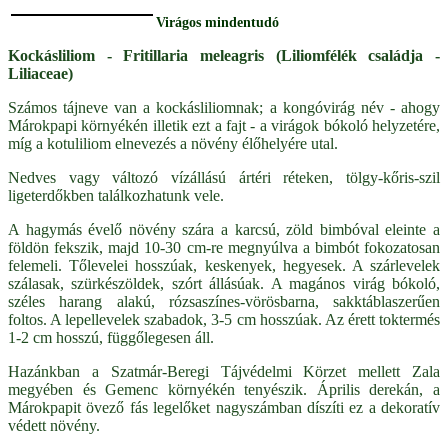
Virágos mindentudó
Kockásliliom - Fritillaria meleagris (Liliomfélék családja -
Liliaceae)
Számos tájneve van a kockásliliomnak; a kongóvirág név - ahogy
Márokpapi környékén illetik ezt a fajt - a virágok bókoló helyzetére,
míg a kotuliliom elnevezés a növény élőhelyére utal.
Nedves vagy változó vízállású ártéri réteken, tölgy-kőris-szil
ligeterdőkben találkozhatunk vele.
A hagymás évelő növény szára a karcsú, zöld bimbóval eleinte a
földön fekszik, majd 10-30 cm-re megnyúlva a bimbót fokozatosan
felemeli. Tőlevelei hosszúak, keskenyek, hegyesek. A szárlevelek
szálasak, szürkészöldek, szórt állásúak. A magános virág bókoló,
széles harang alakú, rózsaszínes-vörösbarna, sakktáblaszerűen
foltos. A lepellevelek szabadok, 3-5 cm hosszúak. Az érett toktermés
1-2 cm hosszú, függőlegesen áll.
Hazánkban a Szatmár-Beregi Tájvédelmi Körzet mellett Zala
megyében és Gemenc környékén tenyészik. Április derekán, a
Márokpapit övező fás legelőket nagyszámban díszíti ez a dekoratív
védett növény.