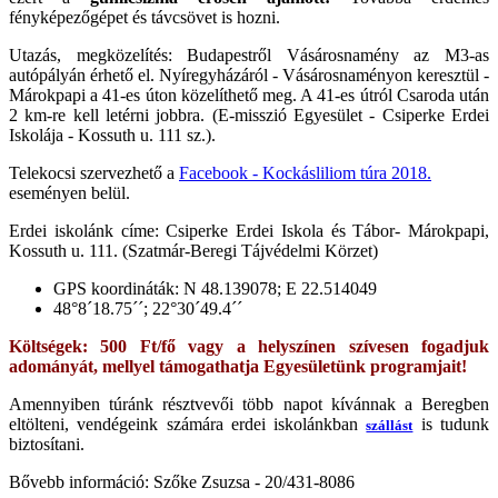
fényképezőgépet és távcsövet is hozni.
Utazás, megközelítés: Budapestről Vásárosnamény az M3-as
autópályán érhető el. Nyíregyházáról - Vásárosnaményon keresztül -
Márokpapi a 41-es úton közelíthető meg. A 41-es útról Csaroda után
2 km-re kell letérni jobbra. (E-misszió Egyesület - Csiperke Erdei
Iskolája - Kossuth u. 111 sz.).
Telekocsi szervezhető a
Facebook - Kockásliliom túra 2018.
eseményen belül.
Erdei iskolánk címe: Csiperke Erdei Iskola és Tábor- Márokpapi,
Kossuth u. 111. (Szatmár-Beregi Tájvédelmi Körzet)
GPS koordináták: N 48.139078; E 22.514049
48°8´18.75´´; 22°30´49.4´´
Költségek: 5
00 Ft/fő vagy a
helyszínen szívesen fogadjuk
adományát, mellyel támogathatja Egyesületünk programjait!
Amennyiben túránk résztvevői több napot kívánnak a Beregben
eltölteni, vendégeink számára erdei iskolánkban
is tudunk
szállást
biztosítani.
Bővebb információ: Szőke Zsuzsa - 20/431-8086