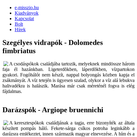
e-misszio.hu
Kiadványok
Kapcsolat
Bolt
Hírek
Szegélyes vidrapók - Dolomedes
fimbriatus
A csodáspókok családjába tartozik, melyeknek mindössze három
faja él hazánkban. Ligeterdõkben, láperdõkben, vízpartokon
gyakori. Fogóhálót nem készít, nappal bolyongás közben kapja el
zsákmányát. A víz tetején is ügyesen szalad, olykor a víz alá lebukva
halivadékra is halászik. Marása már csak méreténél fogva is elég
fájdalmas.
Darázspók - Argiope bruennichi
A keresztespókok családjának a tagja, erre bizonyíték az általa
készített pompás háló. Fekete-sárga csíkos potroha leginkább a
darázsra emlékeztet, innen származik magyar elnevezése. A hím és a