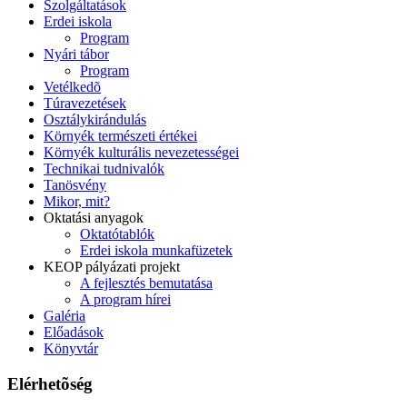
Szolgáltatások
Erdei iskola
Program
Nyári tábor
Program
Vetélkedõ
Túravezetések
Osztálykirándulás
Környék természeti értékei
Környék kulturális nevezetességei
Technikai tudnivalók
Tanösvény
Mikor, mit?
Oktatási anyagok
Oktatótablók
Erdei iskola munkafüzetek
KEOP pályázati projekt
A fejlesztés bemutatása
A program hírei
Galéria
Előadások
Könyvtár
Elérhetõség