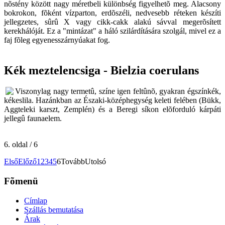
nõstény között nagy méretbeli különbség figyelhetõ meg. Alacsony
bokrokon, fõként vízparton, erdõszéli, nedvesebb réteken készíti
jellegzetes, sûrû X vagy cikk-cakk alakú sávval megerõsített
kerekhálóját. Ez a "mintázat" a háló szilárdítására szolgál, mivel ez a
faj fõleg egyenesszárnyúakat fog.
Kék meztelencsiga - Bielzia coerulans
Viszonylag nagy termetû, színe igen feltûnõ, gyakran égszínkék,
kékeslila. Hazánkban az Északi-középhegység keleti felében (Bükk,
Aggteleki karszt, Zemplén) és a Beregi síkon elõforduló kárpáti
jellegû faunaelem.
6. oldal / 6
Első
Előző
1
2
3
4
5
6
Tovább
Utolsó
Fõmenü
Címlap
Szállás bemutatása
Árak