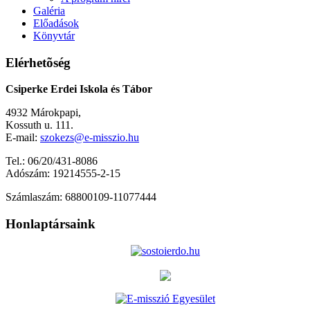
Galéria
Előadások
Könyvtár
Elérhetõség
Csiperke Erdei Iskola és Tábor
4932 Márokpapi,
Kossuth u. 111.
E-mail:
szokezs@e-misszio.hu
Tel.: 06/20/431-8086
Adószám: 19214555-2-15
Számlaszám: 68800109-11077444
Honlaptársaink