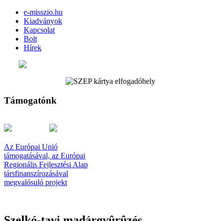
e-misszio.hu
Kiadványok
Kapcsolat
Bolt
Hírek
Támogatónk
Az Európai Unió
támogatásával, az Európai
Regionális Fejlesztési Alap
társfinanszírozásával
megvalósuló projekt
Szelkó-tavi madárgyûrûzés