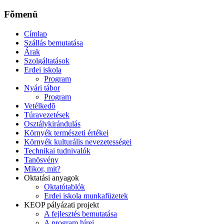
Fõmenü
Címlap
Szállás bemutatása
Árak
Szolgáltatások
Erdei iskola
Program
Nyári tábor
Program
Vetélkedõ
Túravezetések
Osztálykirándulás
Környék természeti értékei
Környék kulturális nevezetességei
Technikai tudnivalók
Tanösvény
Mikor, mit?
Oktatási anyagok
Oktatótablók
Erdei iskola munkafüzetek
KEOP pályázati projekt
A fejlesztés bemutatása
A program hírei