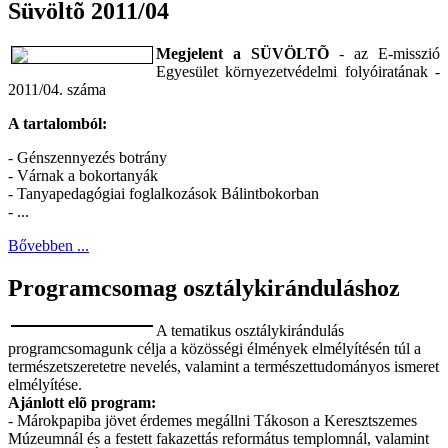
Süvöltõ 2011/04
Megjelent a SÜVÖLTÕ
- az E-misszió
Egyesület környezetvédelmi folyóiratának -
2011/04. száma
A tartalomból:
- Génszennyezés botrány
- Várnak a bokortanyák
- Tanyapedagógiai foglalkozások Bálintbokorban
- ...
Bővebben ...
Programcsomag osztálykiránduláshoz
A tematikus osztálykirándulás
programcsomagunk célja a közösségi élmények elmélyítésén túl a
természetszeretetre nevelés, valamint a természettudományos ismeret
elmélyítése.
Ajánlott elõ program:
- Márokpapiba jövet érdemes megállni Tákoson a Keresztszemes
Múzeumnál és a festett fakazettás református templomnál, valamint