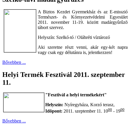
A Biztos Kezdet Gyermekház és az E-misszió
Természet- és Környezetvédelmi Egyesület
2011. november 11-19. között madárgyûrûzõ
tábort szervez.
Helyszín: Szelkó-tó / Oláhréti víztározó
Aki szeretne részt venni, akár egy-két napra
vagy csak egy délutánra is, jelentkezzen!
Bővebben ...
Helyi Termék Fesztivál 2011. szeptember
11.
"Fesztivál a helyi termékekért"
Helyszín:
Nyíregyháza, Korzó terasz,
00
00
Idõpont:
2011. szeptember 11. 10
- 19
Bővebben ...