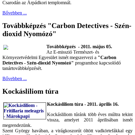
Csarodán az Árpádkori templomnál.
Bővebben ...
Továbbképzés "Carbon Detectives - Szén-
dioxid Nyomózó"
Továbbképzés - 2011. május 05.
Az E-misszió Természet- és
Környezetvédelmi Egyesület ismét megszervezi a
"Carbon
Detectives - Szén-dioxid Nyomózó"
programhoz kapcsolódó
tanártovábbképzését.
Bővebben ...
Kockásliliom túra
Kockásliliom túra - 2011. április 16.
Kockásliliom túránk több éves múltra tekint
vissza, amelyet 2011 áprilisában ismét
megrendezünk.
Szent György havában, a virágkoszorút öltött vadkörtefákkal egy