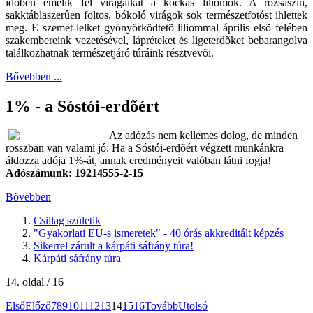
idõben emelik fel virágaikat a kockás liliomok. A rózsaszín,
sakktáblaszerûen foltos, bókoló virágok sok természetfotóst ihlettek
meg. E szemet-lelket gyönyörködtetõ liliommal április elsõ felében
szakembereink vezetésével, lápréteket és ligeterdõket bebarangolva
találkozhatnak természetjáró túráink résztvevõi.
Bővebben ...
1% - a Sóstói-erdõért
Az adózás nem kellemes dolog, de minden
rosszban van valami jó: Ha a Sóstói-erdõért végzett munkánkra
áldozza adója 1%-át, annak eredményeit valóban látni fogja!
Adószámunk: 19214555-2-15
Bõvebben
Csillag születik
"Gyakorlati EU-s ismeretek" - 40 órás akkreditált képzés
Sikerrel zárult a kárpáti sáfrány túra!
Kárpáti sáfrány túra
14. oldal / 16
Első
Előző
7
8
9
10
11
12
13
14
15
16
Tovább
Utolsó